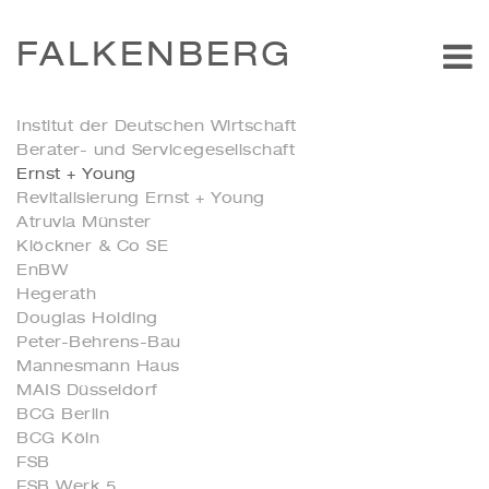
FALKENBERG
Institut der Deutschen Wirtschaft
Berater- und Servicegesellschaft
Ernst + Young
Revitalisierung Ernst + Young
Atruvia Münster
Klöckner & Co SE
EnBW
Hegerath
Douglas Holding
Peter-Behrens-Bau
Mannesmann Haus
MAIS Düsseldorf
BCG Berlin
BCG Köln
FSB
FSB Werk 5