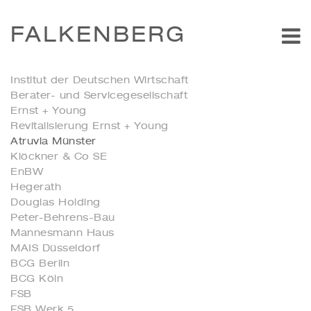
FALKENBERG
Institut der Deutschen Wirtschaft
Berater- und Servicegesellschaft
Ernst + Young
Revitalisierung Ernst + Young
Atruvia Münster
Klöckner & Co SE
EnBW
Hegerath
Douglas Holding
Peter-Behrens-Bau
Mannesmann Haus
MAIS Düsseldorf
BCG Berlin
BCG Köln
FSB
FSB Werk 5