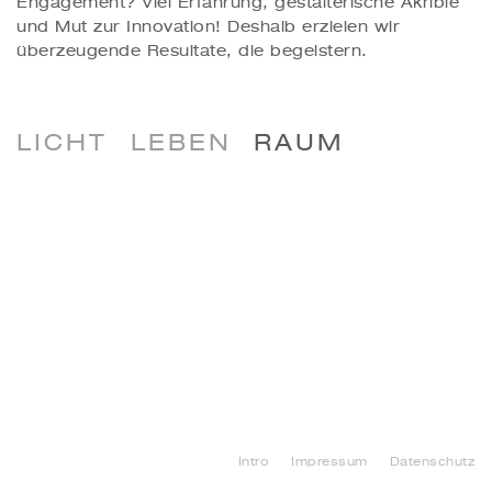
Engagement? Viel Erfahrung, gestalterische Akribie
und Mut zur Innovation! Deshalb erzielen wir
überzeugende Resultate, die begeistern.
LICHT
LEBEN
RAUM
Intro
Impressum
Datenschutz