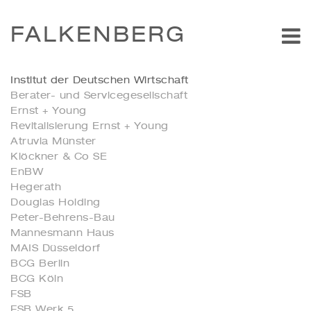
FALKENBERG
Institut der Deutschen Wirtschaft
Berater- und Servicegesellschaft
Ernst + Young
Revitalisierung Ernst + Young
Atruvia Münster
Klöckner & Co SE
EnBW
Hegerath
Douglas Holding
Peter-Behrens-Bau
Mannesmann Haus
MAIS Düsseldorf
BCG Berlin
BCG Köln
FSB
FSB Werk 5