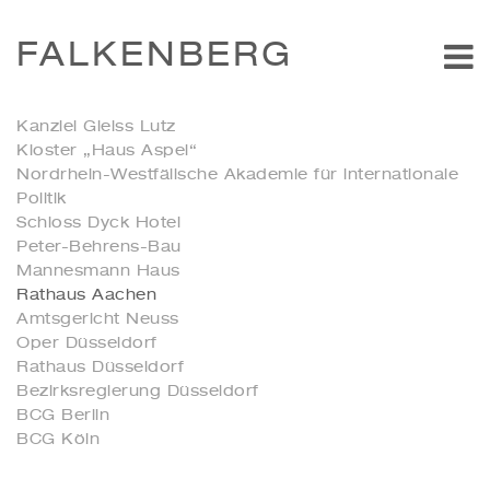
FALKENBERG
Kanzlei Gleiss Lutz
Kloster „Haus Aspel“
Nordrhein-Westfälische Akademie für internationale
Politik
Schloss Dyck Hotel
Peter-Behrens-Bau
Mannesmann Haus
Rathaus Aachen
Amtsgericht Neuss
Oper Düsseldorf
Rathaus Düsseldorf
Bezirksregierung Düsseldorf
BCG Berlin
BCG Köln